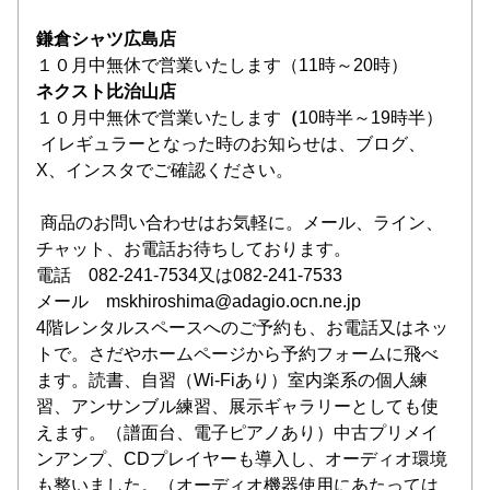
鎌倉シャツ広島店
１０月中無休で営業いたします（11時～20時）
ネクスト比治山店
１０月中無休で営業いたします
（
10時半～19時半）
 イレギュラーとなった時のお知らせは、ブログ、
X、インスタでご確認ください。
 商品のお問い合わせはお気軽に。メール、ライン、
チャット、お電話お待ちしております。
電話　082-241-7534又は082-241-7533
メール　mskhiroshima@adagio.ocn.ne.jp
4階レンタルスペースへのご予約も、お電話又はネッ
トで。さだやホームページから予約フォームに飛べ
ます。読書、自習（Wi-Fiあり）室内楽系の個人練
習、アンサンブル練習、展示ギャラリーとしても使
えます。（譜面台、電子ピアノあり）中古プリメイ
ンアンプ、CDプレイヤーも導入し、オーディオ環境
も整いました。（オーディオ機器使用にあたっては